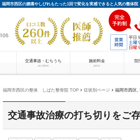
福岡市西区の腰痛やしびれもたった1回で変化を実感できると人気の整体院
交通事故・むちうち
施術料金
院
accident
price
chevron_right
chevron_right
福岡市西区の整体 しばた整骨院 TOP
症状別ページ
福岡市西区, 
交通事故治療の打ち切りをご