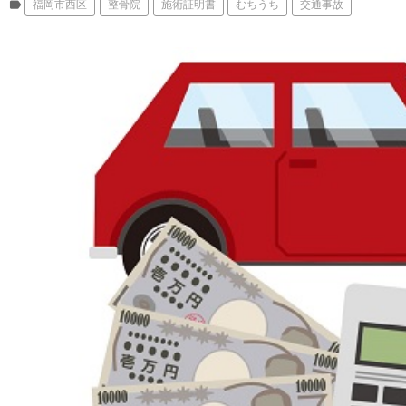
label
福岡市西区
整骨院
施術証明書
むちうち
交通事故