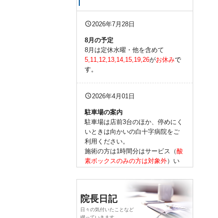
query_builder
2026年7月28日
8
月の予定
8月は定休水曜・他を含めて
5,11,12,13,14,15,19,26
が
お休み
で
す。
query_builder
2026年4月01日
駐車場の案内
駐車場は店前3台のほか、停めにく
いときは向かいの白十字病院をご
利用ください。
施術の方は1時間分はサービス（
酸
素ボックスのみの方は対象外
）い
たします。
他店舗への駐車はご遠慮くださ
い。
院長日記
詳しくはスタッフか
コチラ
をご参
照ください。
日々の気付いたことなど
綴っていきます