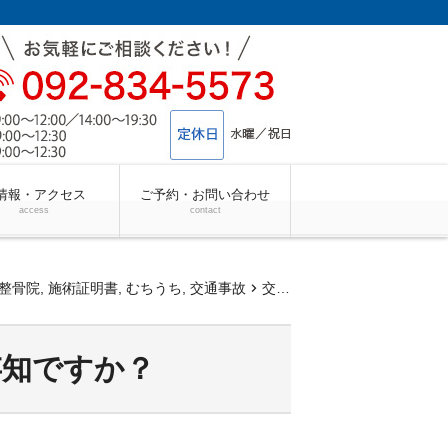
情報・アクセス
ご予約・お問い合わせ
access
contact
chevron_right
整骨院, 施術証明書, むちうち, 交通事故
交通事故治療の打ち切りをご存知ですか？
存知ですか？