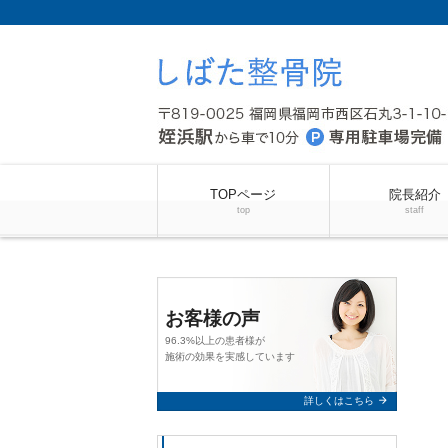
TOPページ
院長紹介
top
staff
お客様の声
96.3%以上の患者様が
施術の効果を実感しています
arrow_forward
詳しくはこちら