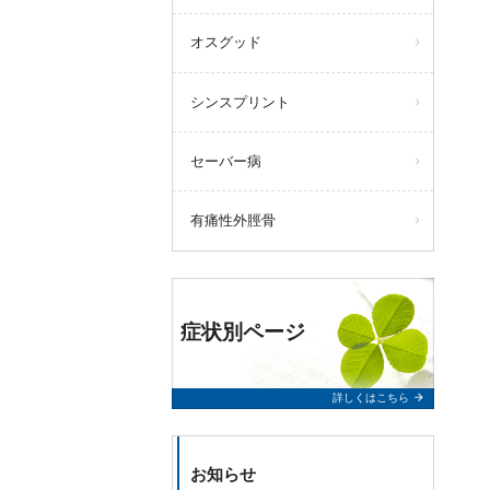
オスグッド
シンスプリント
セーバー病
有痛性外脛骨
症状別ページ
arrow_forward
詳しくはこちら
お知らせ