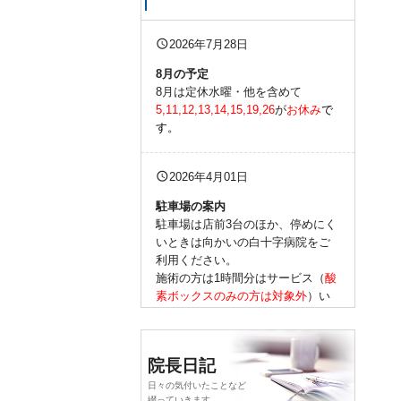
query_builder
2026年7月28日
8
月の予定
8月は定休水曜・他を含めて
5,11,12,13,14,15,19,26
が
お休み
で
す。
query_builder
2026年4月01日
駐車場の案内
駐車場は店前3台のほか、停めにく
いときは向かいの白十字病院をご
利用ください。
施術の方は1時間分はサービス（
酸
素ボックスのみの方は対象外
）い
たします。
他店舗への駐車はご遠慮くださ
い。
院長日記
詳しくはスタッフか
コチラ
をご参
照ください。
日々の気付いたことなど
綴っていきます