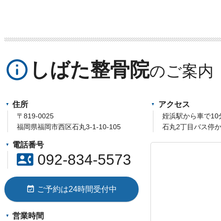
info_outline
しばた整骨院
住所
アクセス
〒819-0025
姪浜駅から車で10
福岡県福岡市西区石丸3-1-10-105
石丸2丁目バス停か
電話番号
contact_phone
092-834-5573
event_available
ご予約は24時間受付中
営業時間