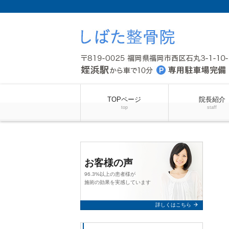
TOPページ
院長紹介
top
staff
お客様の声
96.3%以上の患者様が
施術の効果を実感しています
arrow_forward
詳しくはこちら