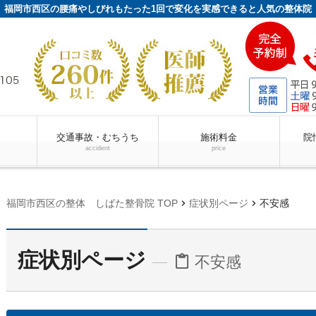
福岡市西区の腰痛やしびれもたった1回で変化を実感できると人気の整体院
交通事故・むちうち
施術料金
院
accident
price
chevron_right
chevron_right
福岡市西区の整体 しばた整骨院 TOP
症状別ページ
不安感
症状別ページ
不安感
content_paste