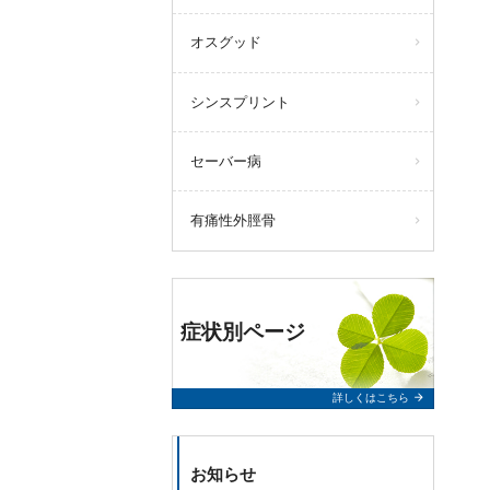
オスグッド
シンスプリント
セーバー病
有痛性外脛骨
症状別ページ
arrow_forward
詳しくはこちら
お知らせ