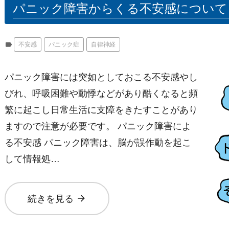
パニック障害からくる不安感について
label
不安感
パニック症
自律神経
パニック障害には突如としておこる不安感やし
びれ、呼吸困難や動悸などがあり酷くなると頻
繁に起こし日常生活に支障をきたすことがあり
ますので注意が必要です。 パニック障害によ
る不安感 パニック障害は、脳が誤作動を起こ
して情報処…
arrow_forward
続きを見る